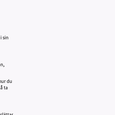
 sin
on,
hur du
å ta
lättar