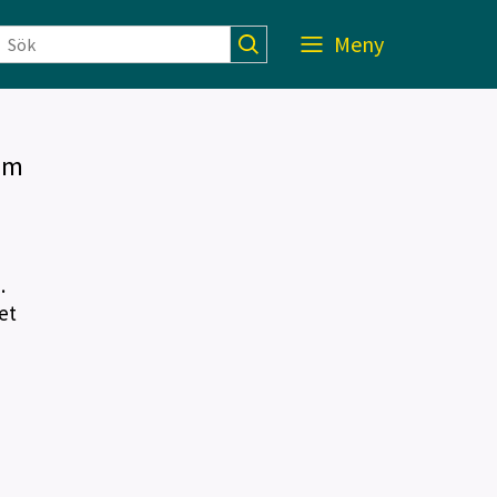
Meny
um
.
et