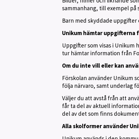
Bilder, filmer och liknande som
sammanhang, till exempel på 
Barn med skyddade uppgifter o
Unikum hämtar uppgifterna
Uppgifter som visas i Unikum 
tur hämtar information från F
Om du inte vill eller kan an
Förskolan använder Unikum so
följa närvaro, samt underlag f
Väljer du att avstå från att 
får ta del av aktuell informati
del av det som finns dokumente
Alla skolformer använder Un
Unikum används i den kommuna