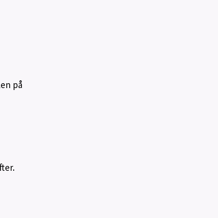
len på
ter.