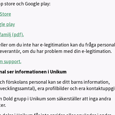
pp store och Google play:
 Store
le play
amilj (pdf).
ler om du inte har e-legitimation kan du fråga persona
leverantör, om du har problem med din e-legitimation.
m support.
nal ser informationen i Unikum
h förskolans personal kan se ditt barns information,
ecklingssamtal), era profilbilder och era kontaktuppgif
 Dold grupp i Unikum som säkerställer att inga andra
er.