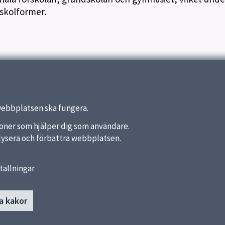
skolformer.
webbplatsen ska fungera.
nktioner som hjälper dig som användare.
analysera och förbättra webbplatsen.
tällningar
länkar
Kontakt
a kakor
Flöjtens förskola
a kommun
018-727 62 95
ket