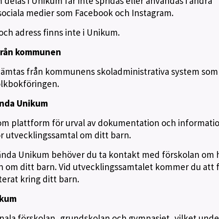
 delas i Unikum får inte spridas eller användas i andra
sociala medier som Facebook och Instagram.
ch adress finns inte i Unikum.
 från kommunen
hämtas från kommunens skoladministrativa system som i
olkbokföringen.
vända Unikum
m plattform för urval av dokumentation och informati
ör utvecklingssamtal om ditt barn.
använda Unikum behöver du ta kontakt med förskolan om 
on om ditt barn. Vid utvecklingssamtalet kommer du att f
rat kring ditt barn.
ikum
la förskolan, grundskolan och gymnasiet, vilket under