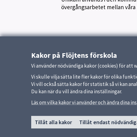
övergångsarbetet mellan våra 
Uppdaterad:
1 februari 2024
Kakor på Flöjtens förskola
Vi använder nödvändiga kakor (cookies) för att 
Vi skulle vilja sätta lite fler kakor för olika fu
Vi vill också sätta kakor för statistik så vi kan 
Du kan när du vill ändra dina inställningar.
Läs om vilka kakor vi använder och ändra dina ins
Sidfot
Huvudmeny
Snabb
Tillåt alla kakor
Tillåt endast nödvändig
Start
Uppsal
Om förskolan
Skolver