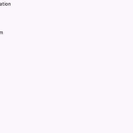
ation
om