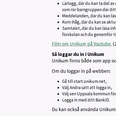
Lärlogg, där du kan ta del a
som rör barngruppen där ditt
Meddelanden, där du kan läsa
Kom ihåg, där du kan se aktu
Samtalet, där du kan läsa in
förskolan och du genomför t
Film om Unikum på Youtube.
(2
Så loggar du in i Unikum
Unikum finns både som app och
Om du loggar in på webben:
Gå till start.unikum.net,
Välj Andra sätt att logga in,
Välj sen Uppsala kommun för
Logga in med ditt BankID.
Du kan också använda Unikum 